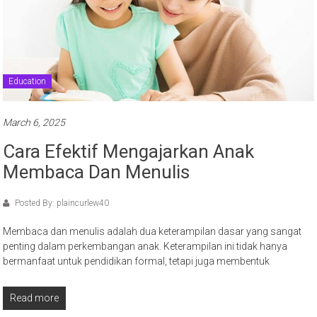
Education
March 6, 2025
Cara Efektif Mengajarkan Anak
Membaca Dan Menulis
Posted By: plaincurlew40
Membaca dan menulis adalah dua keterampilan dasar yang sangat
penting dalam perkembangan anak. Keterampilan ini tidak hanya
bermanfaat untuk pendidikan formal, tetapi juga membentuk
Read more