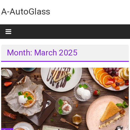
Skip
to
A-AutoGlass
content
Month: March 2025