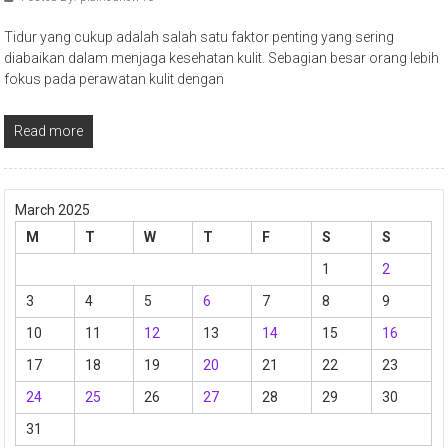
Tidur yang cukup adalah salah satu faktor penting yang sering
diabaikan dalam menjaga kesehatan kulit. Sebagian besar orang lebih
fokus pada perawatan kulit dengan
Read more
March 2025
M
T
W
T
F
S
S
1
2
3
4
5
6
7
8
9
10
11
12
13
14
15
16
17
18
19
20
21
22
23
24
25
26
27
28
29
30
31