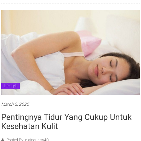
Lifestyle
March 2, 2025
Pentingnya Tidur Yang Cukup Untuk
Kesehatan Kulit
Posted By: plaincurlew40