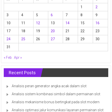
1
2
3
4
5
6
7
8
9
10
11
12
13
14
15
16
17
18
19
20
21
22
23
24
25
26
27
28
29
30
31
« Feb
Apr »
Recent Posts
Analisis peran generator angka acak dalam slot
Analisis sistem kombinasi simbol dalam permainan slot
Analisis mekanisme bonus bertingkat pada slot modern
Analisis optimasi jalur komunikasi layanan permainan slot