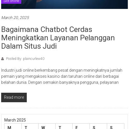
Slot online
March 20, 2025
Bagaimana Chatbot Cerdas
Meningkatkan Layanan Pelanggan
Dalam Situs Judi
Posted By: plaincurlew40
Industri judi online berkembang pesat dengan meningkatnya jumlah
pemain yang mengakses kasino dan taruhan online dari berbagai
belahan dunia. Dengan semakin banyaknya pengguna, pelayanan
Read more
March 2025
M
T
W
T
F
S
S